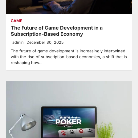
GAME
The Future of Game Development in a
Subscription-Based Economy
admin
December 30, 2025
The future of game development is increasingly intertwined
with the rise of subscription-based economies, a shift that is
reshaping how…