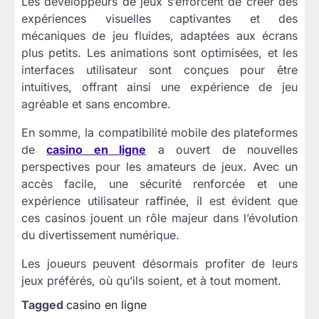
Les développeurs de jeux s’efforcent de créer des
expériences visuelles captivantes et des
mécaniques de jeu fluides, adaptées aux écrans
plus petits. Les animations sont optimisées, et les
interfaces utilisateur sont conçues pour être
intuitives, offrant ainsi une expérience de jeu
agréable et sans encombre.
En somme, la compatibilité mobile des plateformes
de
casino en ligne
a ouvert de nouvelles
perspectives pour les amateurs de jeux. Avec un
accès facile, une sécurité renforcée et une
expérience utilisateur raffinée, il est évident que
ces casinos jouent un rôle majeur dans l’évolution
du divertissement numérique.
Les joueurs peuvent désormais profiter de leurs
jeux préférés, où qu’ils soient, et à tout moment.
Tagged
casino en ligne