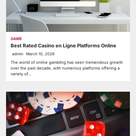
GAME
Best Rated Casino en Ligne Platforms Online
admin
March 10, 2026
The world of online gambling has seen tremendous growth
over the past decade, with numerous platforms offering a
variety of…