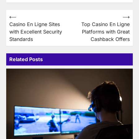
Post
⟵
⟶
Casino En Ligne Sites
Top Casino En Ligne
navigation
with Excellent Security
Platforms with Great
Standards
Cashback Offers
Related Posts