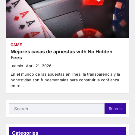
GAME
Mejores casas de apuestas with No Hidden
Fees
admin
April 21, 2026
En el mundo de las apuestas en línea, la transparencia y la
honestidad son fundamentales para construir la confianza
entre…
Search
for:
Categories