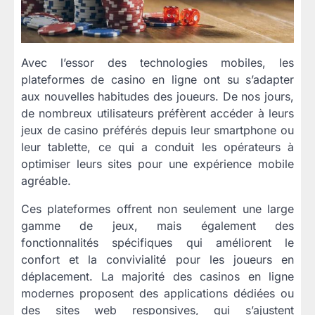
Avec l’essor des technologies mobiles, les
plateformes de casino en ligne ont su s’adapter
aux nouvelles habitudes des joueurs. De nos jours,
de nombreux utilisateurs préfèrent accéder à leurs
jeux de casino préférés depuis leur smartphone ou
leur tablette, ce qui a conduit les opérateurs à
optimiser leurs sites pour une expérience mobile
agréable.
Ces plateformes offrent non seulement une large
gamme de jeux, mais également des
fonctionnalités spécifiques qui améliorent le
confort et la convivialité pour les joueurs en
déplacement. La majorité des casinos en ligne
modernes proposent des applications dédiées ou
des sites web responsives, qui s’ajustent