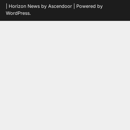
| Horizon News by
Ascendoor
| Powered by
WordPress
.