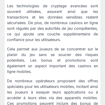
Les technologies de cryptage avancées sont
souvent utilisées, assurant ainsi que les
transactions et les données sensibles restent
sécurisées. De plus, de nombreux casinos en ligne
sont régulés par des autorités de jeu compétentes,
ce qui ajoute une couche supplémentaire de
confiance pour les utilisateurs.
Cela permet aux joueurs de se concentrer sur le
plaisir du jeu sans se soucier des risques
potentiels. Les bonus et promotions sont
également un aspect important des casinos en
ligne mobiles.
De nombreux opérateurs proposent des offres
spéciales pour les utilisateurs mobiles, incitant ainsi
les joueurs à essayer leurs applications ou à
accéder à leurs sites via des appareils mobiles.
Ces promotions peuvent inclure des bonus de