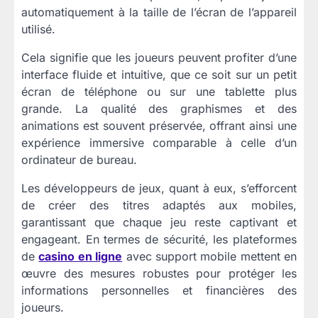
automatiquement à la taille de l’écran de l’appareil
utilisé.
Cela signifie que les joueurs peuvent profiter d’une
interface fluide et intuitive, que ce soit sur un petit
écran de téléphone ou sur une tablette plus
grande. La qualité des graphismes et des
animations est souvent préservée, offrant ainsi une
expérience immersive comparable à celle d’un
ordinateur de bureau.
Les développeurs de jeux, quant à eux, s’efforcent
de créer des titres adaptés aux mobiles,
garantissant que chaque jeu reste captivant et
engageant. En termes de sécurité, les plateformes
de
casino en ligne
avec support mobile mettent en
œuvre des mesures robustes pour protéger les
informations personnelles et financières des
joueurs.