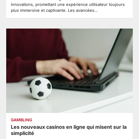
innovations, promettant une expérience utilisateur toujours
plus immersive et captivante. Les avancées…
GAMBLING
Les nouveaux casinos en ligne qui misent sur la
simplicité