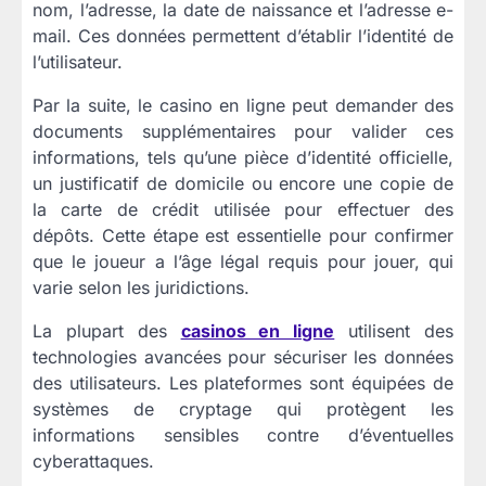
nom, l’adresse, la date de naissance et l’adresse e-
mail. Ces données permettent d’établir l’identité de
l’utilisateur.
Par la suite, le casino en ligne peut demander des
documents supplémentaires pour valider ces
informations, tels qu’une pièce d’identité officielle,
un justificatif de domicile ou encore une copie de
la carte de crédit utilisée pour effectuer des
dépôts. Cette étape est essentielle pour confirmer
que le joueur a l’âge légal requis pour jouer, qui
varie selon les juridictions.
La plupart des
casinos en ligne
utilisent des
technologies avancées pour sécuriser les données
des utilisateurs. Les plateformes sont équipées de
systèmes de cryptage qui protègent les
informations sensibles contre d’éventuelles
cyberattaques.