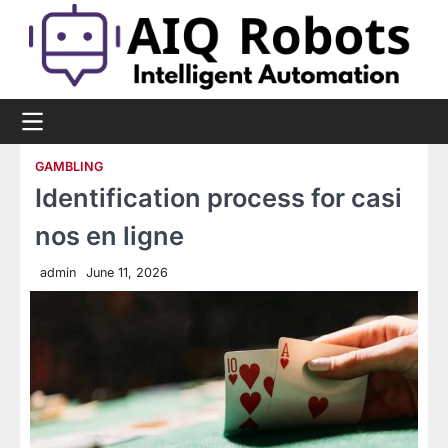
Skip
to
content
GAMBLING
Identification process for casi
nos en ligne
admin
June 11, 2026