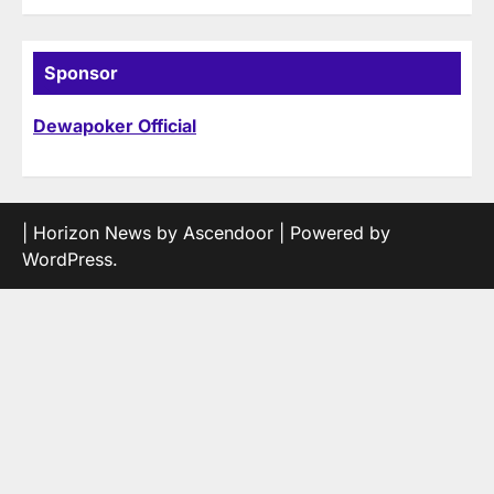
Sponsor
Dewapoker Official
| Horizon News by
Ascendoor
| Powered by
WordPress
.