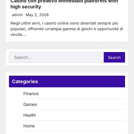
Casino con prelievo immediato platforms with
high security
admin
May 2, 2026
Negli ultimi anni, i casinò online sono diventati sempre più
popolari, offrendo un’ampia gamma di giochi e opportunità di
vincita.…
Search
for:
Categories
Finance
Games
Health
Home