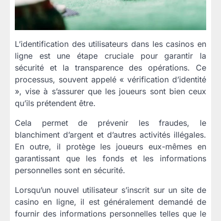
L’identification des utilisateurs dans les casinos en
ligne est une étape cruciale pour garantir la
sécurité et la transparence des opérations. Ce
processus, souvent appelé « vérification d’identité
», vise à s’assurer que les joueurs sont bien ceux
qu’ils prétendent être.
Cela permet de prévenir les fraudes, le
blanchiment d’argent et d’autres activités illégales.
En outre, il protège les joueurs eux-mêmes en
garantissant que les fonds et les informations
personnelles sont en sécurité.
Lorsqu’un nouvel utilisateur s’inscrit sur un site de
casino en ligne, il est généralement demandé de
fournir des informations personnelles telles que le