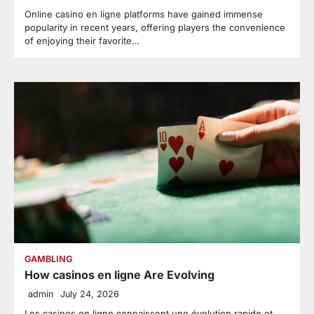
Online casino en ligne platforms have gained immense
popularity in recent years, offering players the convenience
of enjoying their favorite…
GAMBLING
How casinos en ligne Are Evolving
admin
July 24, 2026
Les casinos en ligne connaissent une évolution rapide et