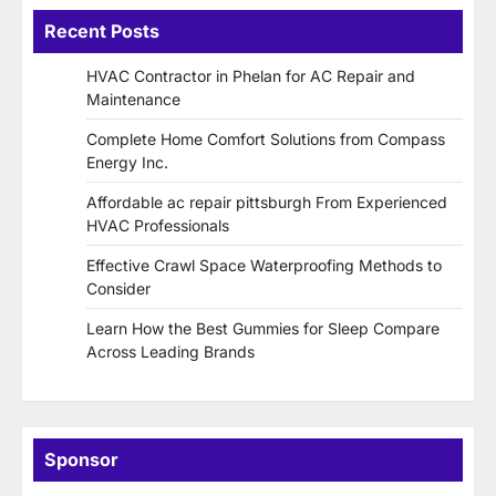
Recent Posts
HVAC Contractor in Phelan for AC Repair and
Maintenance
Complete Home Comfort Solutions from Compass
Energy Inc.
Affordable ac repair pittsburgh From Experienced
HVAC Professionals
Effective Crawl Space Waterproofing Methods to
Consider
Learn How the Best Gummies for Sleep Compare
Across Leading Brands
Sponsor