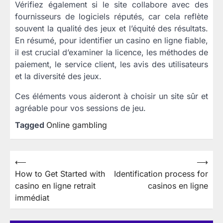
Vérifiez également si le site collabore avec des
fournisseurs de logiciels réputés, car cela reflète
souvent la qualité des jeux et l’équité des résultats.
En résumé, pour identifier un casino en ligne fiable,
il est crucial d’examiner la licence, les méthodes de
paiement, le service client, les avis des utilisateurs
et la diversité des jeux.
Ces éléments vous aideront à choisir un site sûr et
agréable pour vos sessions de jeu.
Tagged
Online gambling
Post
⟵
⟶
How to Get Started with
Identification process for
navigation
casino en ligne retrait
casinos en ligne
immédiat