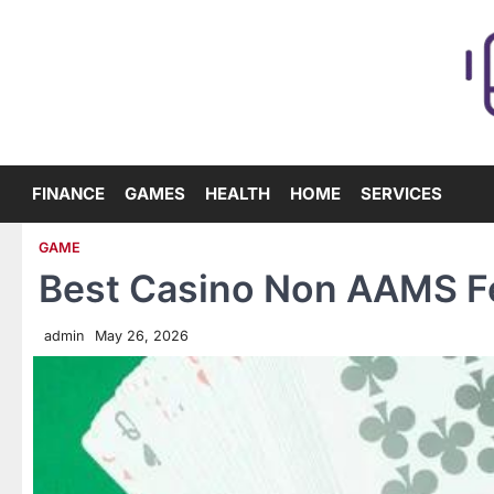
Skip
to
content
FINANCE
GAMES
HEALTH
HOME
SERVICES
GAME
Best Casino Non AAMS Fe
admin
May 26, 2026