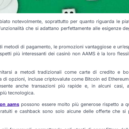
biato notevolmente, soprattutto per quanto riguarda le pi
zionalità che si adattano perfettamente alle esigenze degl
tà di metodi di pagamento, le promozioni vantaggiose e un’e
spetti più interessanti dei casinò non AAMS è la loro flessib
itarsi a metodi tradizionali come carte di credito e boni
i opzioni, incluse criptovalute come Bitcoin ed Ethereum
nsente anche transazioni più rapide e, in alcuni casi, 
più tecnologica.
non aams
possono essere molto più generose rispetto a qu
gratuiti e cashback sono solo alcune delle offerte che si