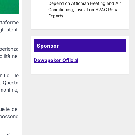
Depend on Atticman Heating and Air
Conditioning, Insulation HVAC Repair
Experts
attaforme
i utenti
Sponsor
sperienza
ilità nei
Dewapoker Official
fici, le
. Questo
anonime,
elle dei
 possono