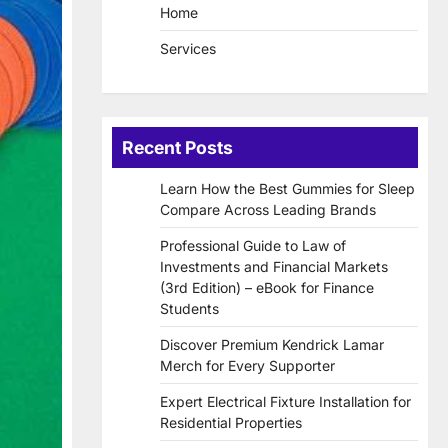
Home
Services
Recent Posts
Learn How the Best Gummies for Sleep
Compare Across Leading Brands
Professional Guide to Law of
Investments and Financial Markets
(3rd Edition) – eBook for Finance
Students
Discover Premium Kendrick Lamar
Merch for Every Supporter
Expert Electrical Fixture Installation for
Residential Properties