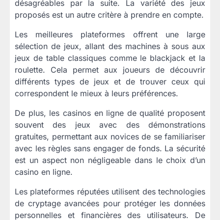
désagréables par la suite. La variété des jeux
proposés est un autre critère à prendre en compte.
Les meilleures plateformes offrent une large
sélection de jeux, allant des machines à sous aux
jeux de table classiques comme le blackjack et la
roulette. Cela permet aux joueurs de découvrir
différents types de jeux et de trouver ceux qui
correspondent le mieux à leurs préférences.
De plus, les casinos en ligne de qualité proposent
souvent des jeux avec des démonstrations
gratuites, permettant aux novices de se familiariser
avec les règles sans engager de fonds. La sécurité
est un aspect non négligeable dans le choix d’un
casino en ligne.
Les plateformes réputées utilisent des technologies
de cryptage avancées pour protéger les données
personnelles et financières des utilisateurs. De