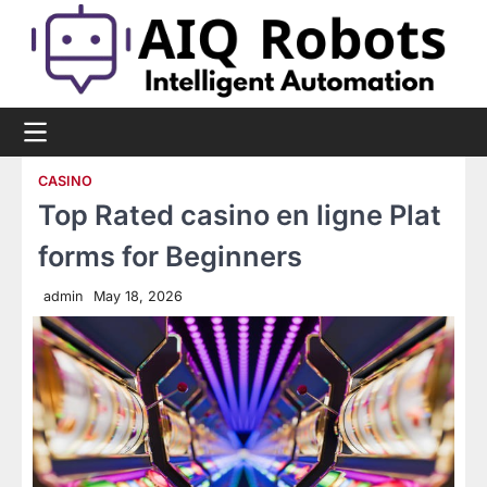
Skip
to
content
CASINO
Top Rated casino en ligne Plat
forms for Beginners
admin
May 18, 2026