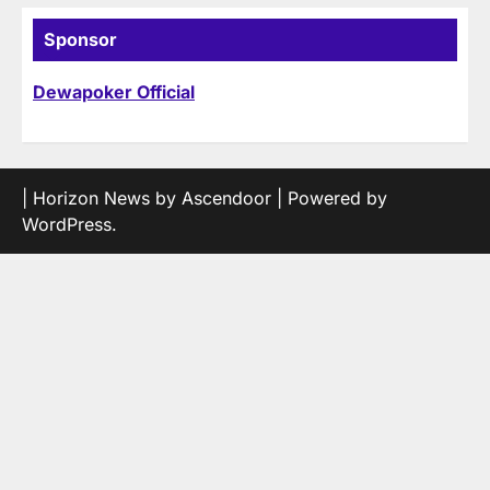
Sponsor
Dewapoker Official
| Horizon News by
Ascendoor
| Powered by
WordPress
.