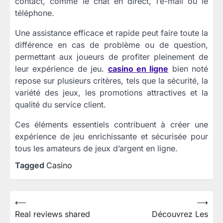
contact, comme le chat en direct, l’e-mail ou le
téléphone.
Une assistance efficace et rapide peut faire toute la
différence en cas de problème ou de question,
permettant aux joueurs de profiter pleinement de
leur expérience de jeu.
casino en ligne
bien noté
repose sur plusieurs critères, tels que la sécurité, la
variété des jeux, les promotions attractives et la
qualité du service client.
Ces éléments essentiels contribuent à créer une
expérience de jeu enrichissante et sécurisée pour
tous les amateurs de jeux d’argent en ligne.
Tagged
Casino
Post
⟵
⟶
Real reviews shared
Découvrez Les
navigation