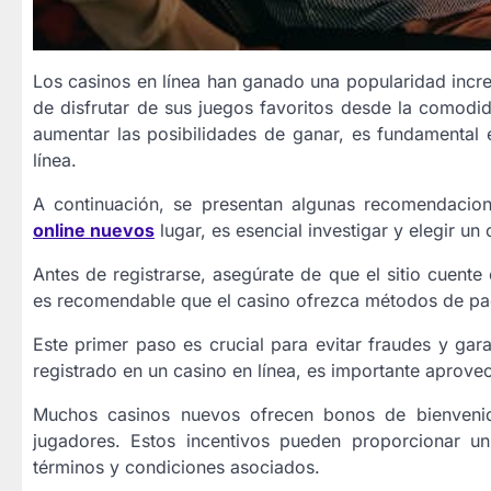
Los casinos en línea han ganado una popularidad increí
de disfrutar de sus juegos favoritos desde la comodi
aumentar las posibilidades de ganar, es fundamental em
línea.
A continuación, se presentan algunas recomendacion
online nuevos
lugar, es esencial investigar y elegir un
Antes de registrarse, asegúrate de que el sitio cuente
es recomendable que el casino ofrezca métodos de pago
Este primer paso es crucial para evitar fraudes y gar
registrado en un casino en línea, es importante aprov
Muchos casinos nuevos ofrecen bonos de bienvenida
jugadores. Estos incentivos pueden proporcionar un 
términos y condiciones asociados.