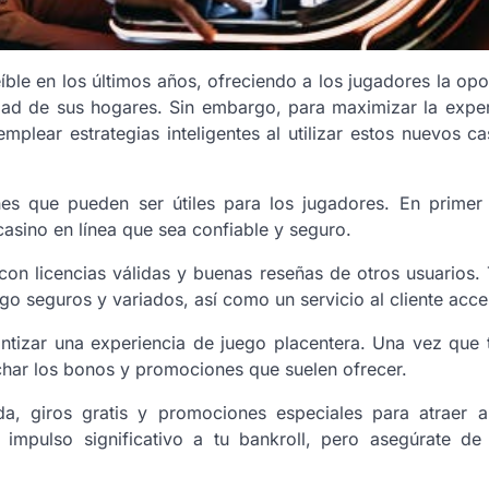
ble en los últimos años, ofreciendo a los jugadores la op
dad de sus hogares. Sin embargo, para maximizar la exper
plear estrategias inteligentes al utilizar estos nuevos c
es que pueden ser útiles para los jugadores. En prime
 casino en línea que sea confiable y seguro.
 con licencias válidas y buenas reseñas de otros usuarios
 seguros y variados, así como un servicio al cliente acces
antizar una experiencia de juego placentera. Una vez que 
echar los bonos y promociones que suelen ofrecer.
, giros gratis y promociones especiales para atraer 
impulso significativo a tu bankroll, pero asegúrate de 