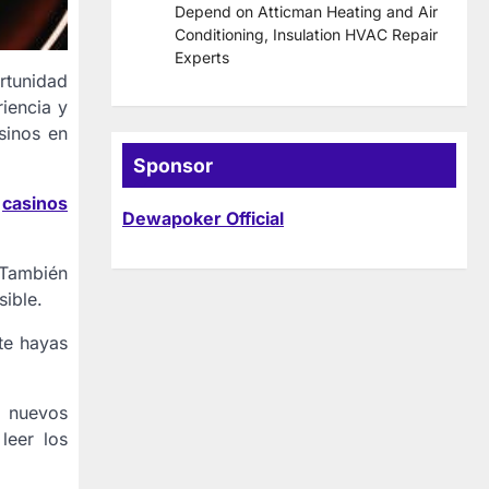
Depend on Atticman Heating and Air
Conditioning, Insulation HVAC Repair
Experts
ortunidad
iencia y
asinos en
Sponsor
r
casinos
Dewapoker Official
. También
ible.
te hayas
a nuevos
leer los