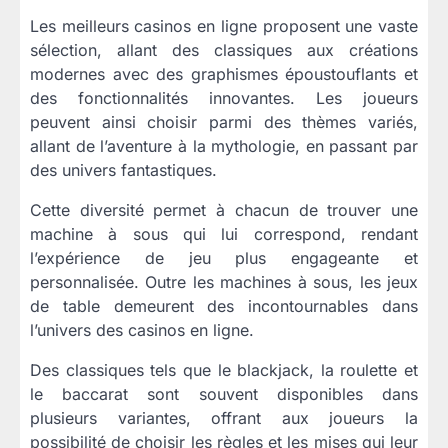
Les meilleurs casinos en ligne proposent une vaste
sélection, allant des classiques aux créations
modernes avec des graphismes époustouflants et
des fonctionnalités innovantes. Les joueurs
peuvent ainsi choisir parmi des thèmes variés,
allant de l’aventure à la mythologie, en passant par
des univers fantastiques.
Cette diversité permet à chacun de trouver une
machine à sous qui lui correspond, rendant
l’expérience de jeu plus engageante et
personnalisée. Outre les machines à sous, les jeux
de table demeurent des incontournables dans
l’univers des casinos en ligne.
Des classiques tels que le blackjack, la roulette et
le baccarat sont souvent disponibles dans
plusieurs variantes, offrant aux joueurs la
possibilité de choisir les règles et les mises qui leur