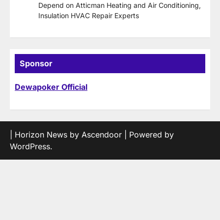
Depend on Atticman Heating and Air Conditioning,
Insulation HVAC Repair Experts
Sponsor
Dewapoker Official
| Horizon News by
Ascendoor
| Powered by
WordPress
.