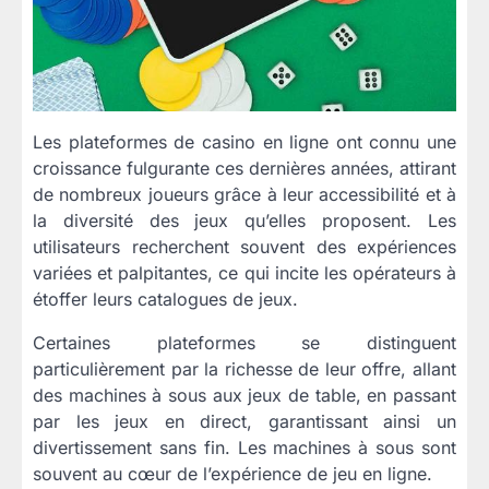
Les plateformes de casino en ligne ont connu une
croissance fulgurante ces dernières années, attirant
de nombreux joueurs grâce à leur accessibilité et à
la diversité des jeux qu’elles proposent. Les
utilisateurs recherchent souvent des expériences
variées et palpitantes, ce qui incite les opérateurs à
étoffer leurs catalogues de jeux.
Certaines plateformes se distinguent
particulièrement par la richesse de leur offre, allant
des machines à sous aux jeux de table, en passant
par les jeux en direct, garantissant ainsi un
divertissement sans fin. Les machines à sous sont
souvent au cœur de l’expérience de jeu en ligne.