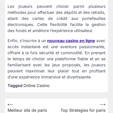
Les joueurs peuvent choisir parmi plusieurs
méthodes pour effectuer des dépôts et des retraits,
allant des cartes de crédit aux portefeuilles
électroniques. Cette flexibilité facilite la gestion
des fonds et améliore l’expérience utilisateur.
Enfin, s’inscrire à un
nouveau casino en ligne
avec
accès instantané est une aventure passionnante,
offrant à la fois sécurité et commodité. En prenant
le temps de choisir une plateforme fiable et en se
familiarisant avec les jeux proposés, les joueurs
peuvent maximiser leur plaisir tout en profitant
d’une expérience immersive et divertissante.
Tagged
Online Casino
Post
⟵
⟶
Meilleur site de paris
Top Strategies for paris
navigation