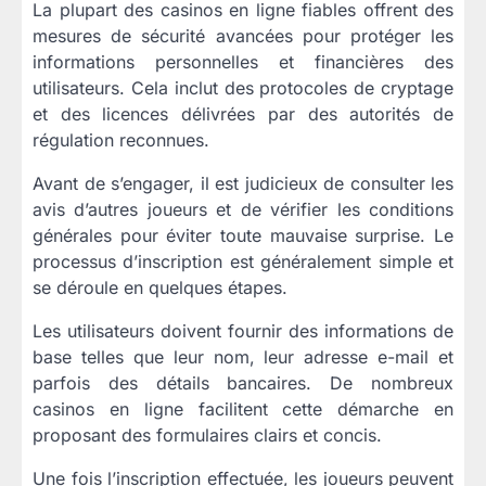
La plupart des casinos en ligne fiables offrent des
mesures de sécurité avancées pour protéger les
informations personnelles et financières des
utilisateurs. Cela inclut des protocoles de cryptage
et des licences délivrées par des autorités de
régulation reconnues.
Avant de s’engager, il est judicieux de consulter les
avis d’autres joueurs et de vérifier les conditions
générales pour éviter toute mauvaise surprise. Le
processus d’inscription est généralement simple et
se déroule en quelques étapes.
Les utilisateurs doivent fournir des informations de
base telles que leur nom, leur adresse e-mail et
parfois des détails bancaires. De nombreux
casinos en ligne facilitent cette démarche en
proposant des formulaires clairs et concis.
Une fois l’inscription effectuée, les joueurs peuvent