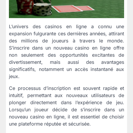
L’univers des casinos en ligne a connu une
expansion fulgurante ces dernières années, attirant
des millions de joueurs à travers le monde.
S’inscrire dans un nouveau casino en ligne offre
non seulement des opportunités excitantes de
divertissement, mais aussi des avantages
significatifs, notamment un accès instantané aux
jeux.
Ce processus d’inscription est souvent rapide et
intuitif, permettant aux nouveaux utilisateurs de
plonger directement dans l’expérience de jeu.
Lorsqu’un joueur décide de s’inscrire dans un
nouveau casino en ligne, il est essentiel de choisir
une plateforme réputée et sécurisée.