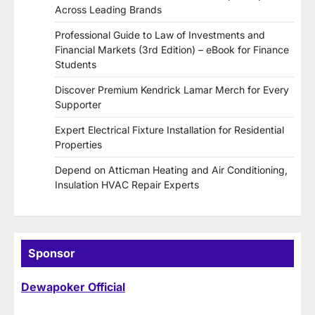
Across Leading Brands
Professional Guide to Law of Investments and
Financial Markets (3rd Edition) – eBook for Finance
Students
Discover Premium Kendrick Lamar Merch for Every
Supporter
Expert Electrical Fixture Installation for Residential
Properties
Depend on Atticman Heating and Air Conditioning,
Insulation HVAC Repair Experts
Sponsor
Dewapoker Official