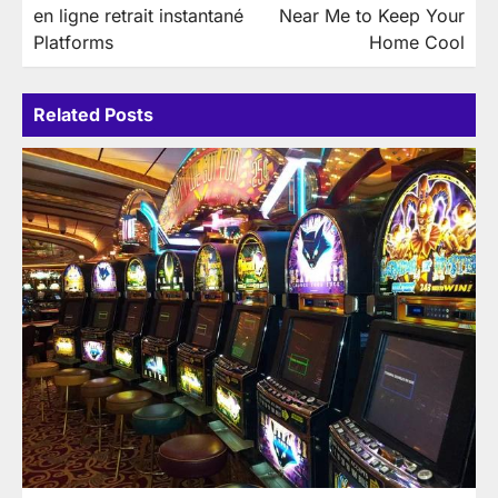
en ligne retrait instantané
Near Me to Keep Your
Platforms
Home Cool
Related Posts