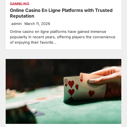
GAMBLING
Online Casino En Ligne Platforms with Trusted
Reputation
admin
March 11, 2026
Online casino en ligne platforms have gained immense
popularity in recent years, offering players the convenience
of enjoying their favorite…