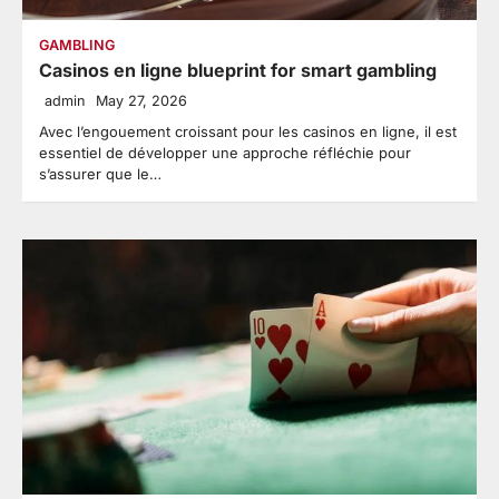
GAMBLING
Casinos en ligne blueprint for smart gambling
admin
May 27, 2026
Avec l’engouement croissant pour les casinos en ligne, il est
essentiel de développer une approche réfléchie pour
s’assurer que le…