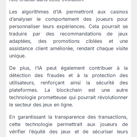
Les algorithmes d’IA permettront aux casinos
d’analyser le comportement des joueurs pour
personnaliser leurs expériences. Cela pourrait se
traduire par des recommandations de jeux
adaptées, des promotions ciblées et une
assistance client améliorée, rendant chaque visite
unique.
De plus, l’IA peut également contribuer à la
détection des fraudes et à la protection des
utilisateurs, renforçant ainsi la sécurité des
plateformes. La blockchain est une autre
technologie prometteuse qui pourrait révolutionner
le secteur des jeux en ligne.
En garantissant la transparence des transactions,
cette technologie permettrait aux joueurs de
vérifier l’équité des jeux et de sécuriser leurs