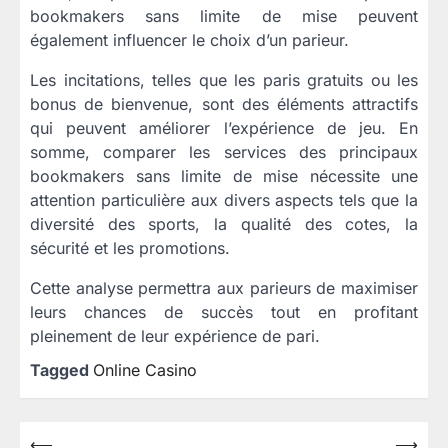
bookmakers sans limite de mise peuvent
également influencer le choix d’un parieur.
Les incitations, telles que les paris gratuits ou les
bonus de bienvenue, sont des éléments attractifs
qui peuvent améliorer l’expérience de jeu. En
somme, comparer les services des principaux
bookmakers sans limite de mise nécessite une
attention particulière aux divers aspects tels que la
diversité des sports, la qualité des cotes, la
sécurité et les promotions.
Cette analyse permettra aux parieurs de maximiser
leurs chances de succès tout en profitant
pleinement de leur expérience de pari.
Tagged
Online Casino
Post
⟵
⟶