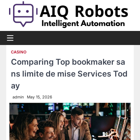
Skip
to
content
CASINO
Comparing Top bookmaker sa
ns limite de mise Services Tod
ay
admin
May 15, 2026