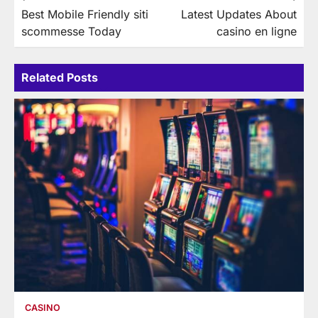
Best Mobile Friendly siti
Latest Updates About
navigation
scommesse Today
casino en ligne
Related Posts
CASINO