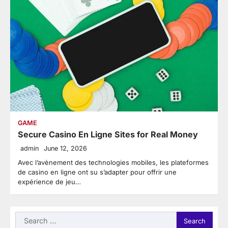
GAME
Secure Casino En Ligne Sites for Real Money
admin
June 12, 2026
Avec l’avènement des technologies mobiles, les plateformes
de casino en ligne ont su s’adapter pour offrir une
expérience de jeu…
Search