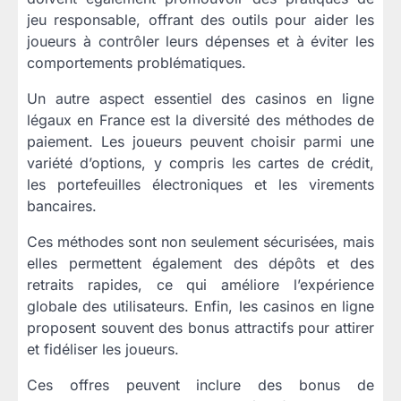
jeu responsable, offrant des outils pour aider les
joueurs à contrôler leurs dépenses et à éviter les
comportements problématiques.
Un autre aspect essentiel des casinos en ligne
légaux en France est la diversité des méthodes de
paiement. Les joueurs peuvent choisir parmi une
variété d’options, y compris les cartes de crédit,
les portefeuilles électroniques et les virements
bancaires.
Ces méthodes sont non seulement sécurisées, mais
elles permettent également des dépôts et des
retraits rapides, ce qui améliore l’expérience
globale des utilisateurs. Enfin, les casinos en ligne
proposent souvent des bonus attractifs pour attirer
et fidéliser les joueurs.
Ces offres peuvent inclure des bonus de