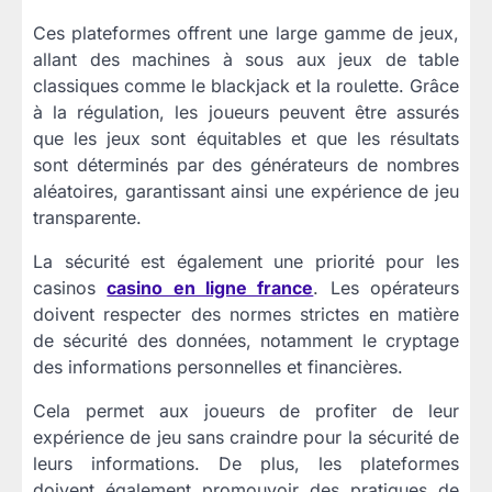
Ces plateformes offrent une large gamme de jeux,
allant des machines à sous aux jeux de table
classiques comme le blackjack et la roulette. Grâce
à la régulation, les joueurs peuvent être assurés
que les jeux sont équitables et que les résultats
sont déterminés par des générateurs de nombres
aléatoires, garantissant ainsi une expérience de jeu
transparente.
La sécurité est également une priorité pour les
casinos
casino en ligne france
. Les opérateurs
doivent respecter des normes strictes en matière
de sécurité des données, notamment le cryptage
des informations personnelles et financières.
Cela permet aux joueurs de profiter de leur
expérience de jeu sans craindre pour la sécurité de
leurs informations. De plus, les plateformes
doivent également promouvoir des pratiques de