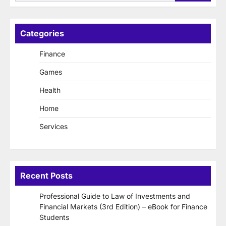
for:
Categories
Finance
Games
Health
Home
Services
Recent Posts
Professional Guide to Law of Investments and
Financial Markets (3rd Edition) – eBook for Finance
Students