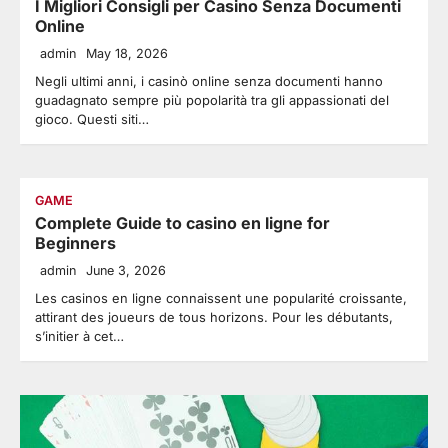
I Migliori Consigli per Casino Senza Documenti
Online
admin
May 18, 2026
Negli ultimi anni, i casinò online senza documenti hanno
guadagnato sempre più popolarità tra gli appassionati del
gioco. Questi siti…
GAME
Complete Guide to casino en ligne for
Beginners
admin
June 3, 2026
Les casinos en ligne connaissent une popularité croissante,
attirant des joueurs de tous horizons. Pour les débutants,
s’initier à cet…