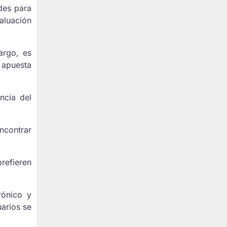
des para
valuación
argo, es
 apuesta
ncia del
ncontrar
refieren
rónico y
uarios se