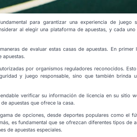
undamental para garantizar una experiencia de juego 
nsiderar al elegir una plataforma de apuestas, y cada uno
 maneras de evaluar estas casas de apuestas. En primer l
e apuestas.
utorizadas por organismos reguladores reconocidos. Esto
eguridad y juego responsable, sino que también brinda 
ndable verificar su información de licencia en su sitio w
 de apuestas que ofrece la casa.
gama de opciones, desde deportes populares como el fút
ás, es fundamental que se ofrezcan diferentes tipos de a
es de apuestas especiales.