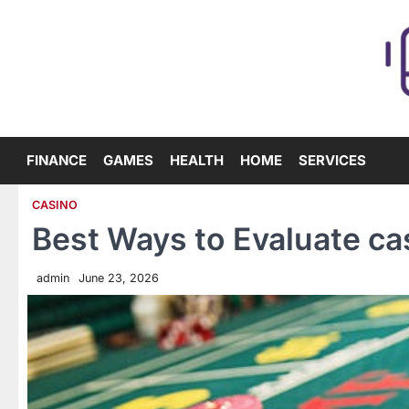
Skip
to
content
FINANCE
GAMES
HEALTH
HOME
SERVICES
CASINO
Best Ways to Evaluate c
admin
June 23, 2026