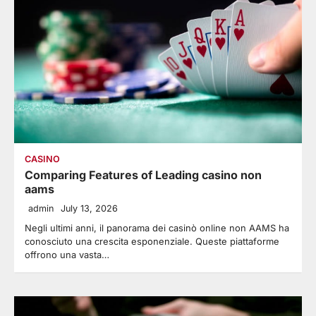
CASINO
Comparing Features of Leading casino non
aams
admin
July 13, 2026
Negli ultimi anni, il panorama dei casinò online non AAMS ha
conosciuto una crescita esponenziale. Queste piattaforme
offrono una vasta…