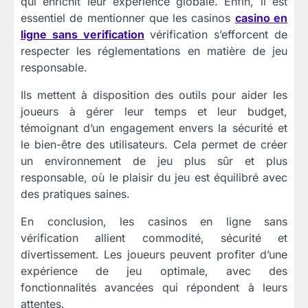
qui enrichit leur expérience globale. Enfin, il est
essentiel de mentionner que les casinos
casino en
ligne sans verification
vérification s’efforcent de
respecter les réglementations en matière de jeu
responsable.
Ils mettent à disposition des outils pour aider les
joueurs à gérer leur temps et leur budget,
témoignant d’un engagement envers la sécurité et
le bien-être des utilisateurs. Cela permet de créer
un environnement de jeu plus sûr et plus
responsable, où le plaisir du jeu est équilibré avec
des pratiques saines.
En conclusion, les casinos en ligne sans
vérification allient commodité, sécurité et
divertissement. Les joueurs peuvent profiter d’une
expérience de jeu optimale, avec des
fonctionnalités avancées qui répondent à leurs
attentes.