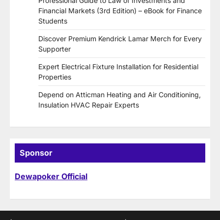
Professional Guide to Law of Investments and
Financial Markets (3rd Edition) – eBook for Finance
Students
Discover Premium Kendrick Lamar Merch for Every
Supporter
Expert Electrical Fixture Installation for Residential
Properties
Depend on Atticman Heating and Air Conditioning,
Insulation HVAC Repair Experts
Sponsor
Dewapoker Official