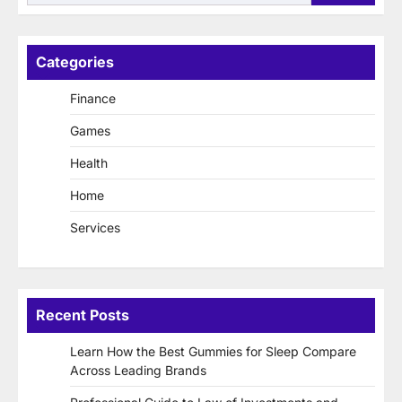
for:
Categories
Finance
Games
Health
Home
Services
Recent Posts
Learn How the Best Gummies for Sleep Compare
Across Leading Brands