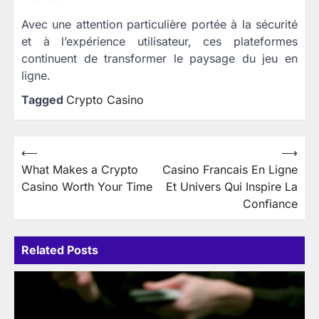
Avec une attention particulière portée à la sécurité
et à l’expérience utilisateur, ces plateformes
continuent de transformer le paysage du jeu en
ligne.
Tagged
Crypto Casino
Post
⟵
⟶
What Makes a Crypto
Casino Francais En Ligne
navigation
Casino Worth Your Time
Et Univers Qui Inspire La
Confiance
Related Posts