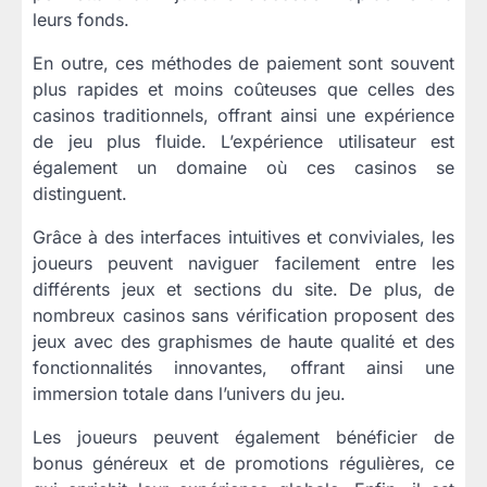
leurs fonds.
En outre, ces méthodes de paiement sont souvent
plus rapides et moins coûteuses que celles des
casinos traditionnels, offrant ainsi une expérience
de jeu plus fluide. L’expérience utilisateur est
également un domaine où ces casinos se
distinguent.
Grâce à des interfaces intuitives et conviviales, les
joueurs peuvent naviguer facilement entre les
différents jeux et sections du site. De plus, de
nombreux casinos sans vérification proposent des
jeux avec des graphismes de haute qualité et des
fonctionnalités innovantes, offrant ainsi une
immersion totale dans l’univers du jeu.
Les joueurs peuvent également bénéficier de
bonus généreux et de promotions régulières, ce