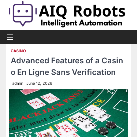
Skip
to
content
CASINO
Advanced Features of a Casin
o En Ligne Sans Verification
admin
June 12, 2026