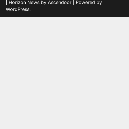
| Horizon News by
Ascendoor
| Powered by
WordPress
.