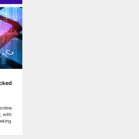
acked
online
, with
eeking