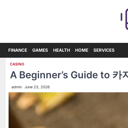
Skip
to
content
FINANCE
GAMES
HEALTH
HOME
SERVICES
CASINO
A Beginner’s Guide t
admin
June 23, 2026