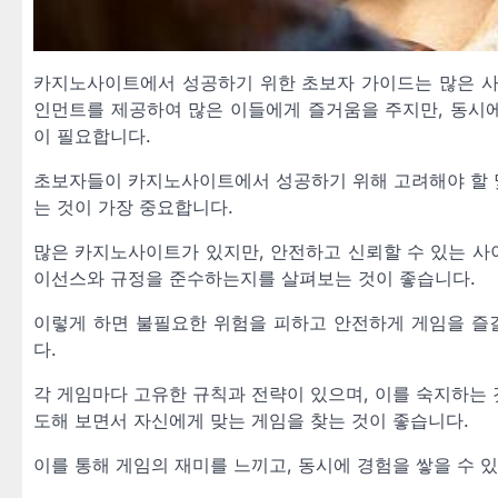
카지노사이트에서 성공하기 위한 초보자 가이드는 많은 사
인먼트를 제공하여 많은 이들에게 즐거움을 주지만, 동시에
이 필요합니다.
초보자들이 카지노사이트에서 성공하기 위해 고려해야 할 몇
는 것이 가장 중요합니다.
많은 카지노사이트가 있지만, 안전하고 신뢰할 수 있는 사
이선스와 규정을 준수하는지를 살펴보는 것이 좋습니다.
이렇게 하면 불필요한 위험을 피하고 안전하게 게임을 즐길
다.
각 게임마다 고유한 규칙과 전략이 있으며, 이를 숙지하는
도해 보면서 자신에게 맞는 게임을 찾는 것이 좋습니다.
이를 통해 게임의 재미를 느끼고, 동시에 경험을 쌓을 수 있